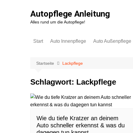
Zum
Inhalt
Autopflege Anleitung
springen
Alles rund um die Autopflege!
Start
Auto Innenpflege
Auto Außenpflege
Kunststoff
Autowäsche & Lack
Autopolster
Autofolie
Startseite
Lackpflege
Lederpflege
Felgen & Reifen
Schlagwort:
Lackpflege
Scheiben
Cabrioverdeck
Teppich & Fußboden
Scheibenwaschanl
Kofferraum
Gerüchte entfernen &
Lufterfrischer
Wie du tiefe Kratzer an deinem
Auto schneller erkennst & was du
dagegen tun kannst