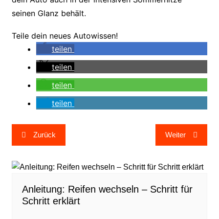
seinen Glanz behält.
Teile dein neues Autowissen!
teilen
teilen
teilen
teilen
Beitragsnavigation
Zurück
Weiter
Anleitung: Reifen wechseln – Schritt für
Schritt erklärt