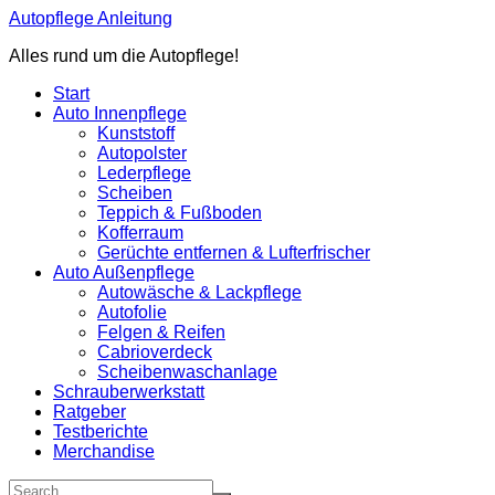
Zum
Autopflege Anleitung
Inhalt
Alles rund um die Autopflege!
springen
Start
Auto Innenpflege
Kunststoff
Autopolster
Lederpflege
Scheiben
Teppich & Fußboden
Kofferraum
Gerüchte entfernen & Lufterfrischer
Auto Außenpflege
Autowäsche & Lackpflege
Autofolie
Felgen & Reifen
Cabrioverdeck
Scheibenwaschanlage
Schrauberwerkstatt
Ratgeber
Testberichte
Merchandise