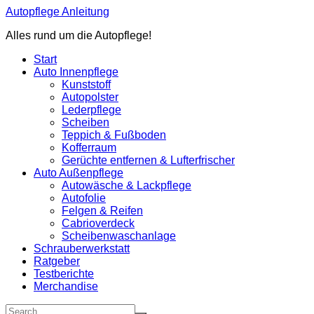
Zum
Autopflege Anleitung
Inhalt
Alles rund um die Autopflege!
springen
Start
Auto Innenpflege
Kunststoff
Autopolster
Lederpflege
Scheiben
Teppich & Fußboden
Kofferraum
Gerüchte entfernen & Lufterfrischer
Auto Außenpflege
Autowäsche & Lackpflege
Autofolie
Felgen & Reifen
Cabrioverdeck
Scheibenwaschanlage
Schrauberwerkstatt
Ratgeber
Testberichte
Merchandise