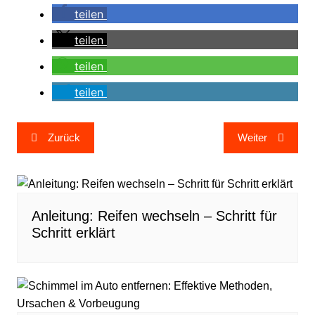
teilen
teilen
teilen
teilen
Beitragsnavigation
Zurück
Weiter
Anleitung: Reifen wechseln – Schritt für
Schritt erklärt