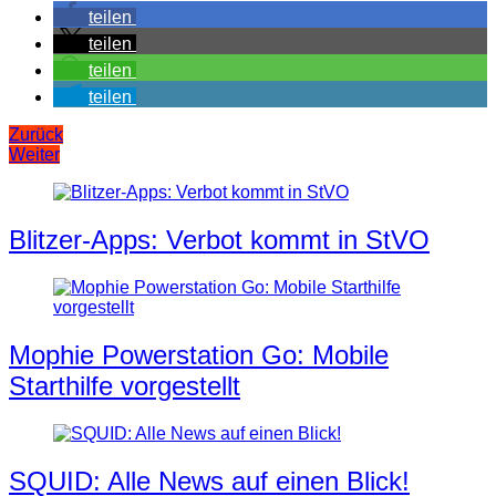
teilen
teilen
teilen
teilen
Beitragsnavigation
Zurück
Weiter
Blitzer-Apps: Verbot kommt in StVO
Mophie Powerstation Go: Mobile
Starthilfe vorgestellt
SQUID: Alle News auf einen Blick!