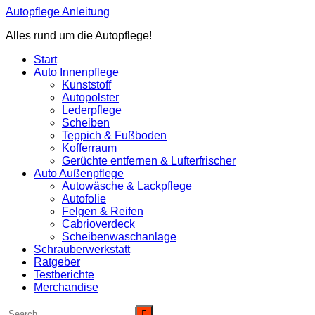
Zum
Autopflege Anleitung
Inhalt
Alles rund um die Autopflege!
springen
Start
Auto Innenpflege
Kunststoff
Autopolster
Lederpflege
Scheiben
Teppich & Fußboden
Kofferraum
Gerüchte entfernen & Lufterfrischer
Auto Außenpflege
Autowäsche & Lackpflege
Autofolie
Felgen & Reifen
Cabrioverdeck
Scheibenwaschanlage
Schrauberwerkstatt
Ratgeber
Testberichte
Merchandise