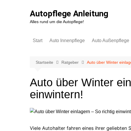
Zum
Inhalt
Autopflege Anleitung
springen
Alles rund um die Autopflege!
Start
Auto Innenpflege
Auto Außenpflege
Kunststoff
Autowäsche & Lack
Autopolster
Autofolie
Startseite
Ratgeber
Auto über Winter einlage
Lederpflege
Felgen & Reifen
Auto über Winter ein
Scheiben
Cabrioverdeck
einwintern!
Teppich & Fußboden
Scheibenwaschanl
Kofferraum
Gerüchte entfernen &
Lufterfrischer
Viele Autohalter fahren eines ihrer geliebte