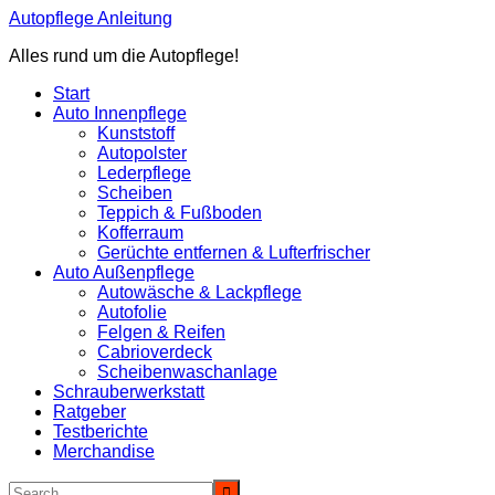
Zum
Autopflege Anleitung
Inhalt
Alles rund um die Autopflege!
springen
Start
Auto Innenpflege
Kunststoff
Autopolster
Lederpflege
Scheiben
Teppich & Fußboden
Kofferraum
Gerüchte entfernen & Lufterfrischer
Auto Außenpflege
Autowäsche & Lackpflege
Autofolie
Felgen & Reifen
Cabrioverdeck
Scheibenwaschanlage
Schrauberwerkstatt
Ratgeber
Testberichte
Merchandise