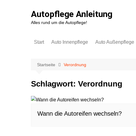
Zum
Inhalt
Autopflege Anleitung
springen
Alles rund um die Autopflege!
Start
Auto Innenpflege
Auto Außenpflege
Kunststoff
Autowäsche & Lack
Autopolster
Autofolie
Startseite
Verordnung
Lederpflege
Felgen & Reifen
Schlagwort:
Verordnung
Scheiben
Cabrioverdeck
Teppich & Fußboden
Scheibenwaschanl
Kofferraum
Wann die Autoreifen wechseln?
Gerüchte entfernen &
Lufterfrischer