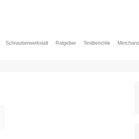
Schrauberwerkstatt
Ratgeber
Testberichte
Merchand
pflege
age