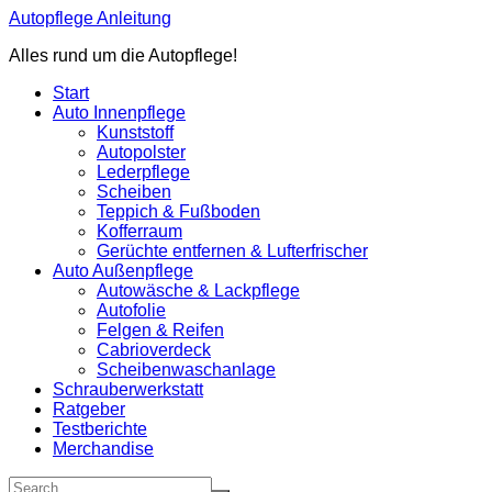
Zum
Autopflege Anleitung
Inhalt
Alles rund um die Autopflege!
springen
Start
Auto Innenpflege
Kunststoff
Autopolster
Lederpflege
Scheiben
Teppich & Fußboden
Kofferraum
Gerüchte entfernen & Lufterfrischer
Auto Außenpflege
Autowäsche & Lackpflege
Autofolie
Felgen & Reifen
Cabrioverdeck
Scheibenwaschanlage
Schrauberwerkstatt
Ratgeber
Testberichte
Merchandise