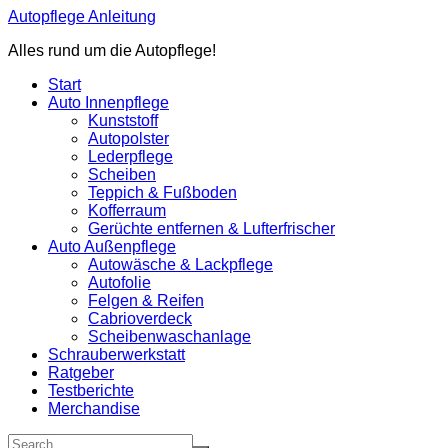
Zum
Autopflege Anleitung
Inhalt
Alles rund um die Autopflege!
springen
Start
Auto Innenpflege
Kunststoff
Autopolster
Lederpflege
Scheiben
Teppich & Fußboden
Kofferraum
Gerüchte entfernen & Lufterfrischer
Auto Außenpflege
Autowäsche & Lackpflege
Autofolie
Felgen & Reifen
Cabrioverdeck
Scheibenwaschanlage
Schrauberwerkstatt
Ratgeber
Testberichte
Merchandise