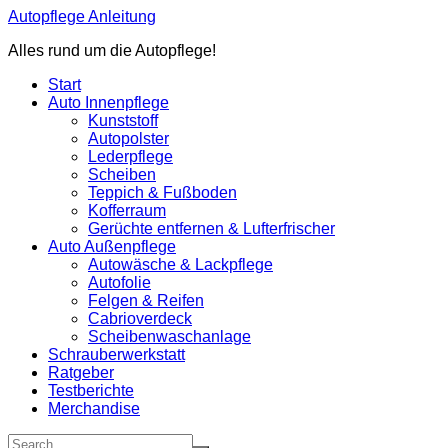
Zum
Autopflege Anleitung
Inhalt
Alles rund um die Autopflege!
springen
Start
Auto Innenpflege
Kunststoff
Autopolster
Lederpflege
Scheiben
Teppich & Fußboden
Kofferraum
Gerüchte entfernen & Lufterfrischer
Auto Außenpflege
Autowäsche & Lackpflege
Autofolie
Felgen & Reifen
Cabrioverdeck
Scheibenwaschanlage
Schrauberwerkstatt
Ratgeber
Testberichte
Merchandise