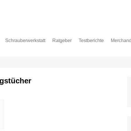
Schrauberwerkstatt
Ratgeber
Testberichte
Merchand
pflege
ngstücher
age