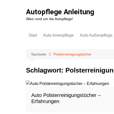
Zum
Inhalt
Autopflege Anleitung
springen
Alles rund um die Autopflege!
Start
Auto Innenpflege
Auto Außenpflege
Kunststoff
Autowäsche & Lack
Autopolster
Autofolie
Startseite
Polsterreinigungstücher
Lederpflege
Felgen & Reifen
Schlagwort:
Polsterreinigu
Scheiben
Cabrioverdeck
Teppich & Fußboden
Scheibenwaschanl
Kofferraum
Auto Polsterreinigungstücher –
Gerüchte entfernen &
Lufterfrischer
Erfahrungen