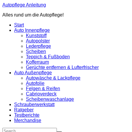
Zum
Autopflege Anleitung
Inhalt
Alles rund um die Autopflege!
springen
Start
Auto Innenpflege
Kunststoff
Autopolster
Lederpflege
Scheiben
Teppich & Fußboden
Kofferraum
Gerüchte entfernen & Lufterfrischer
Auto Außenpflege
Autowäsche & Lackpflege
Autofolie
Felgen & Reifen
Cabrioverdeck
Scheibenwaschanlage
Schrauberwerkstatt
Ratgeber
Testberichte
Merchandise