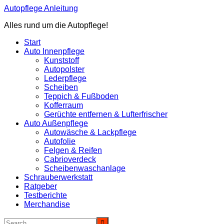
Zum
Autopflege Anleitung
Inhalt
Alles rund um die Autopflege!
springen
Start
Auto Innenpflege
Kunststoff
Autopolster
Lederpflege
Scheiben
Teppich & Fußboden
Kofferraum
Gerüchte entfernen & Lufterfrischer
Auto Außenpflege
Autowäsche & Lackpflege
Autofolie
Felgen & Reifen
Cabrioverdeck
Scheibenwaschanlage
Schrauberwerkstatt
Ratgeber
Testberichte
Merchandise