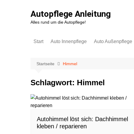
Zum
Inhalt
Autopflege Anleitung
springen
Alles rund um die Autopflege!
Start
Auto Innenpflege
Auto Außenpflege
Kunststoff
Autowäsche & Lack
Autopolster
Autofolie
Startseite
Himmel
Lederpflege
Felgen & Reifen
Schlagwort:
Himmel
Scheiben
Cabrioverdeck
Teppich & Fußboden
Scheibenwaschanl
Kofferraum
Gerüchte entfernen &
Lufterfrischer
Autohimmel löst sich: Dachhimmel
kleben / reparieren