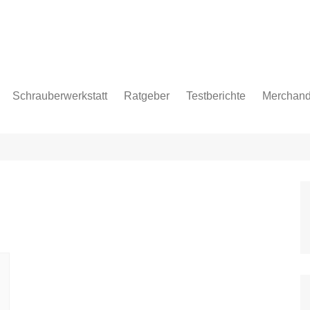
Schrauberwerkstatt
Ratgeber
Testberichte
Merchand
pflege
age