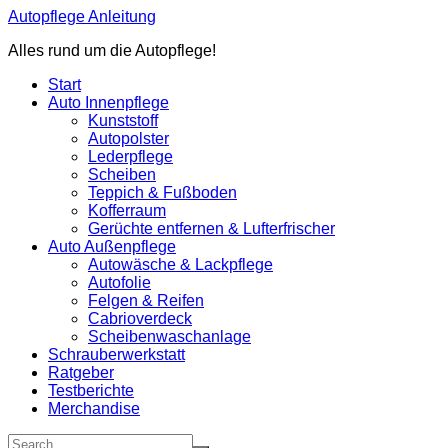
Zum
Autopflege Anleitung
Inhalt
Alles rund um die Autopflege!
springen
Start
Auto Innenpflege
Kunststoff
Autopolster
Lederpflege
Scheiben
Teppich & Fußboden
Kofferraum
Gerüchte entfernen & Lufterfrischer
Auto Außenpflege
Autowäsche & Lackpflege
Autofolie
Felgen & Reifen
Cabrioverdeck
Scheibenwaschanlage
Schrauberwerkstatt
Ratgeber
Testberichte
Merchandise