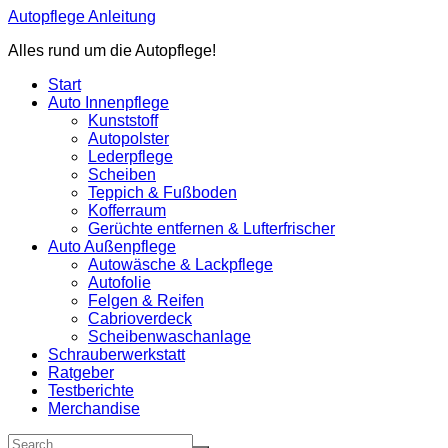
Zum
Autopflege Anleitung
Inhalt
Alles rund um die Autopflege!
springen
Start
Auto Innenpflege
Kunststoff
Autopolster
Lederpflege
Scheiben
Teppich & Fußboden
Kofferraum
Gerüchte entfernen & Lufterfrischer
Auto Außenpflege
Autowäsche & Lackpflege
Autofolie
Felgen & Reifen
Cabrioverdeck
Scheibenwaschanlage
Schrauberwerkstatt
Ratgeber
Testberichte
Merchandise