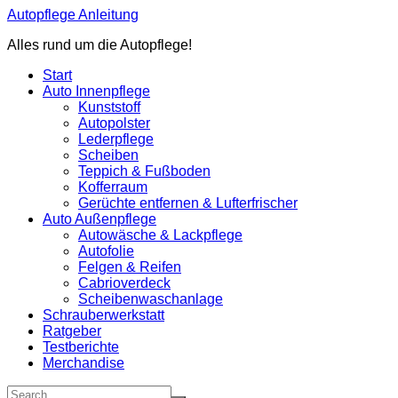
Zum
Autopflege Anleitung
Inhalt
Alles rund um die Autopflege!
springen
Start
Auto Innenpflege
Kunststoff
Autopolster
Lederpflege
Scheiben
Teppich & Fußboden
Kofferraum
Gerüchte entfernen & Lufterfrischer
Auto Außenpflege
Autowäsche & Lackpflege
Autofolie
Felgen & Reifen
Cabrioverdeck
Scheibenwaschanlage
Schrauberwerkstatt
Ratgeber
Testberichte
Merchandise